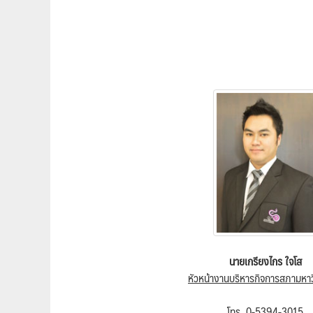
นายเกรียงไกร ใจโส
หัวหน้างานบริหารกิจการสภามหาว
โทร. 0-5394-3015